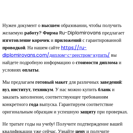
Нужен документ о
высшем
образовании, чтобы получить
желаемую
работу
?
Фирма
Ru-Diplomirovans предлагает
изготовление
корочек
и
приложений
с гарантированной
проводкой
. На нашем сайте
https://ru-
diplomirovans.com/диплом-с-реестром-купить/
вы
найдете подробную информацию о
стоимости диплома
и
условиях
оплаты
.
Мы предлагаем
готовый
макет
для различных
заведений
:
вуз
,
институт
,
техникум
. У нас можно купить
бланк
и
заказать заполнение, соответствующее требованиям
конкретного
года
выпуска. Гарантируем соответствие
оригинальным образцам и успешную
защиту
при проверках.
Не тратьте годы на учебу! Получите подтверждение вашей
квалификации уже сейчас. Узнайте
цену
и получите