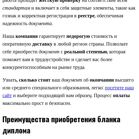
работа проходит
жесткую проверку
на соответствие всем
стандартам
и включает в себя защитные элементы, такие как
гознак и корректная регистрация в
реестре
, обеспечивая
надежность
документа
.
Наша
компания
гарантирует
недорогую
стоимость и
оперативную
доставку
в любой регион страны. Позвольте
себе приобрести
документ
с
реальной степенью
, которая
поможет вам в трудоустройстве и сделает вас более
конкурентоспособным на рынке труда.
Узнать,
сколько стоит
ваш
документ
об
окончании
высшего
или среднего специального образования, легко:
посетите наш
сайт
и выберите подходящий вам
образец
. Процесс
оплаты
максимально прост и безопасен.
Преимущества приобретения бланка
диплома