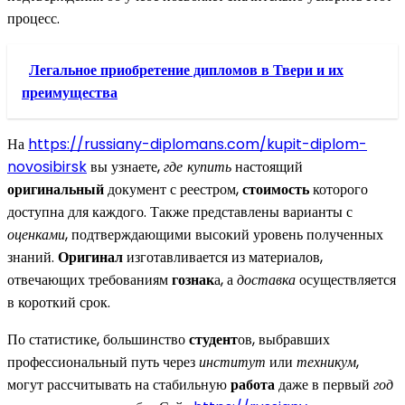
процесс.
Легальное приобретение дипломов в Твери и их
преимущества
На
https://russiany-diplomans.com/kupit-diplom-
novosibirsk
вы узнаете,
где купить
настоящий
оригинальный
документ с реестром,
стоимость
которого
доступна для каждого. Также представлены варианты с
оценками
, подтверждающими высокий уровень полученных
знаний.
Оригинал
изготавливается из материалов,
отвечающих требованиям
гознак
а, а
доставка
осуществляется
в короткий срок.
По статистике, большинство
студент
ов, выбравших
профессиональный путь через
институт
или
техникум
,
могут рассчитывать на стабильную
работа
даже в первый
год