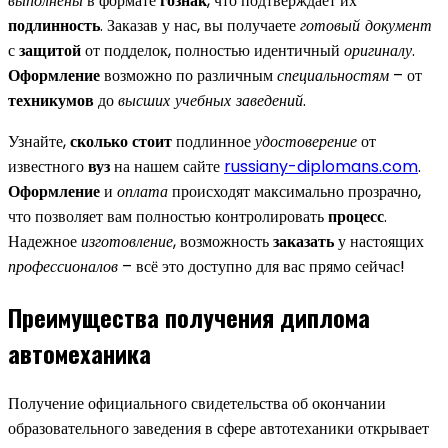
выполнены
в формате
гознак
, что подтверждает их
подлинность
. Заказав у нас, вы получаете
готовый документ
с
защитой
от подделок, полностью идентичный
оригиналу
.
Оформление
возможно по различным
специальностям
– от
техникумов
до
высших учебных заведений
.
Узнайте,
сколько стоит
подлинное
удостоверение
от
известного
вуз
на нашем сайте
russiany-diplomans.com
.
Оформление
и
оплата
происходят максимально прозрачно,
что позволяет вам полностью контролировать
процесс
.
Надежное
изготовление
, возможность
заказать
у настоящих
профессионалов
– всё это доступно для вас прямо сейчас!
Преимущества получения диплома
автомеханика
Получение официального свидетельства об окончании
образовательного заведения в сфере автотеханики открывает