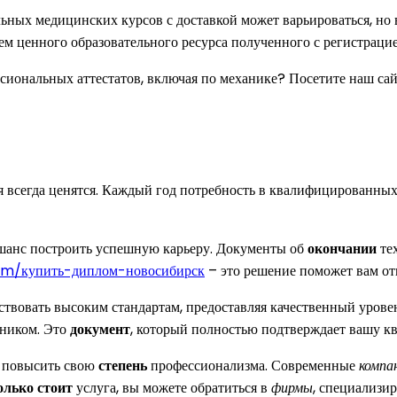
ых медицинских курсов с доставкой может варьироваться, но вс
м ценного образовательного ресурса полученного с регистрацие
иональных аттестатов, включая по механике? Посетите наш сай
я всегда ценятся. Каждый год потребность в квалифицированны
 шанс построить успешную карьеру. Документы об
окончании
тех
om/купить-диплом-новосибирск
– это решение поможет вам от
тствовать высоким стандартам, предоставляя качественный урове
ником. Это
документ
, который полностью подтверждает вашу кв
и повысить свою
степень
профессионализма. Современные
компа
олько стоит
услуга, вы можете обратиться в
фирмы
, специализи