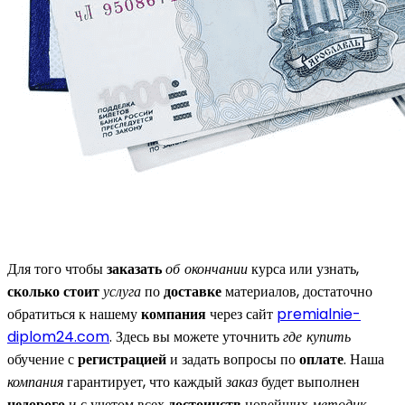
Для того чтобы
заказать
об окончании
курса или узнать,
сколько стоит
услуга
по
доставке
материалов, достаточно
обратиться к нашему
компания
через сайт
premialnie-
diplom24.com
. Здесь вы можете уточнить
где купить
обучение с
регистрацией
и задать вопросы по
оплате
. Наша
компания
гарантирует, что каждый
заказ
будет выполнен
недорого
и с учетом всех
достоинств
новейших
методик
.