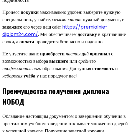
подлинность.
Процесс
покупки
максимально удобен: выберите нужную
специальность, узнайте,
сколько стоит
нужный документ, и
закажите
его через наш сайт
https://premialnie-
diplom24.com/
. Мы обеспечиваем
доставку
в кратчайшие
сроки, а
оплата
проводится безопасно и надежно.
Не упустите шанс
приобрести
настоящий
оригинал
с
возможностью выбора
высшего
или
среднего
профессионального
образования. Доступная
стоимость
и
недорогая
учёба
у нас порадуют вас!
Преимущества получения диплома
ИОБОД
Обладание настоящим документом о завершении обучения в
престижном учебном заведении открывает множество дверей
к успешной карьере. Получение заветной корочки