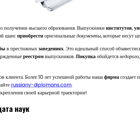
 о получении
высшего
образования. Выпускники
институтов
,
ун
ный шанс
приобрести
оригинальные
документы
, которые несут ц
бы
в престижных
заведениях
. Это идеальный способ обзавест
вержденные
реестром
выпускников.
Покупка
обойдется
недорого
ов клиента. Более 10 лет успешной работы наша
фирма
создает 
сайте
russiany-diplomans.com
.
укрепления своей карьерной траектории!
ата наук