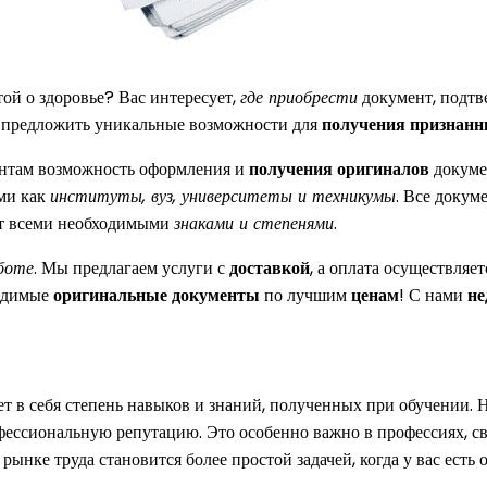
той о здоровье? Вас интересует,
где приобрести
документ, подтв
 предложить уникальные возможности для
получения признанн
ентам возможность оформления и
получения оригиналов
докумен
ими как
институты, вуз, университеты и техникумы
. Все докум
ют всеми необходимыми
знаками и степенями
.
боте
. Мы предлагаем услуги с
доставкой
, а оплата осуществляе
ходимые
оригинальные документы
по лучшим
ценам
! С нами
не
ает в себя степень навыков и знаний, полученных при обучении.
ессиональную репутацию. Это особенно важно в профессиях, свя
а рынке труда становится более простой задачей, когда у вас ес