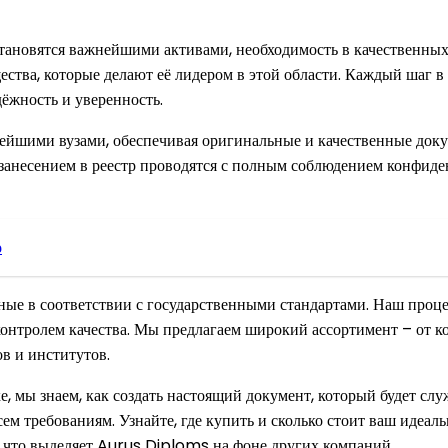
тановятся важнейшими активами, необходимость в качественных
тва, которые делают её лидером в этой области. Каждый шаг в
ёжность и уверенность.
пнейшими вузами, обеспечивая оригинальные и качественные док
занесением в реестр проводятся с полным соблюдением конфиден
о
ые в соответствии с государственными стандартами. Наш процес
контролем качества. Мы предлагаем широкий ассортимент – от к
в и институтов.
, мы знаем, как создать настоящий документ, который будет с
сем требованиям. Узнайте, где купить и сколько стоит ваш ид
, что выделяет Aurus Diploms на фоне других компаний.