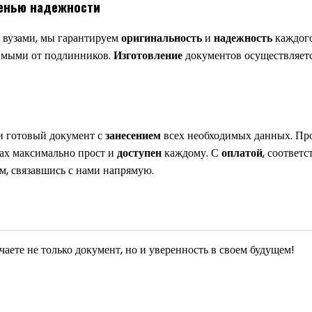
пенью надежности
 вузами, мы гарантируем
оригинальность
и
надежность
каждог
чимыми от подлинников.
Изготовление
документов осуществляетс
и готовый документ с
занесением
всех необходимых данных. Пр
ах максимально прост и
доступен
каждому. С
оплатой
, соответ
, связавшись с нами напрямую.
те не только документ, но и уверенность в своем будущем!