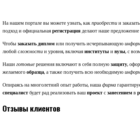
На нашем портале вы можете узнать, как
приобрести
и заказат
подход и официальная
регистрация
делают наше предложение 
Чтобы
заказать
диплом
или получить исчерпывающую
инфор
любой
сложности
и уровня, включая
институты
и
вузы
, с во
Наши
готовые
решения включают в себя полную
защиту
, офо
желаемого
образца
, а также получить всю необходимую
инфор
Опираясь на многолетний опыт работы, наша
фирма
гарантируе
специалист
будет рад реализовать ваш
проект
с
занесением
в
р
Отзывы клиентов