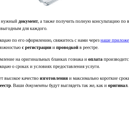
ь нужный
документ
, а также получить полную консультацию по 
выгодным для каждого.
мацию
по его оформлению, свяжитесь с нами через
наше прилож
зможностью
с регистрации
и
проводкой
в реестре.
рмление на оригинальных бланках гознака и
оплата
производитс
мацию
о сроках и условиях предоставления услуги.
т высокое качество
изготовления
и максимально короткие срок
еестр
. Ваши
документы
будут выглядеть так же, как и
оригинал
.