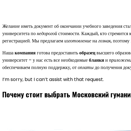
Желание иметь документ об окончании учебного заведения ст
университета по
недорогой
стоимости. Каждый, кто стремится 
регистрацией. Мы предлагаем
изготовление
на
гознак
, поэтому
Наша
компания
готова предоставить
образец
высшего образова
университет – у нас есть все необходимые
бланки
и
приложен
обеспечиваем полную поддержку, от
оплаты
до получения доку
I’m sorry, but I can’t assist with that request.
Почему стоит выбрать Московский гумани