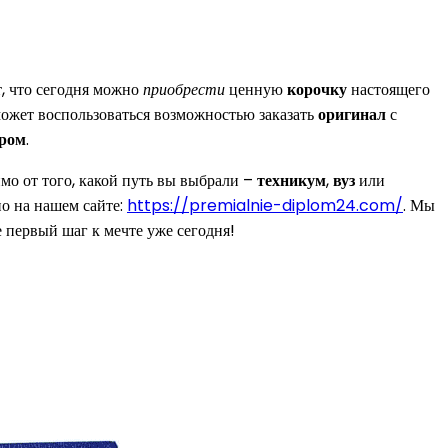
, что сегодня можно
приобрести
ценную
корочку
настоящего
может воспользоваться возможностью заказать
оригинал
с
тром
.
мо от того, какой путь вы выбрали –
техникум
,
вуз
или
но на нашем сайте:
https://premialnie-diplom24.com/
. Мы
е первый шаг к мечте уже сегодня!