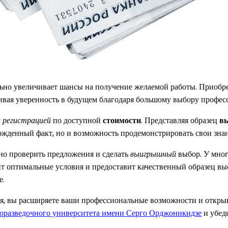
ьно увеличивает шансы на получение желаемой работы. Приобре
ивая уверенность в будущем благодаря большому выбору профес
с
регистрацией
по доступной
стоимости
. Представляя образец
в
ржденный факт, но и возможность продемонстрировать свои знан
но проверить предложения и сделать
выигрышный
выбор. У мног
т оптимальные условия и предоставит качественный образец выс
е.
ия, вы расширяете ваши профессиональные возможности и открыва
горазведочного университета имени Серго Орджоникидзе
и убед