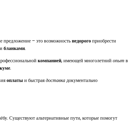
ше предложение – это возможность
недорого
приобрести
ми
бланками
.
 профессиональной
компанией
, имеющей многолетний
опыт
в
икуме
.
вия
оплаты
и быстрая
доставка
документально
чёбу. Существуют альтернативные пути, которые помогут