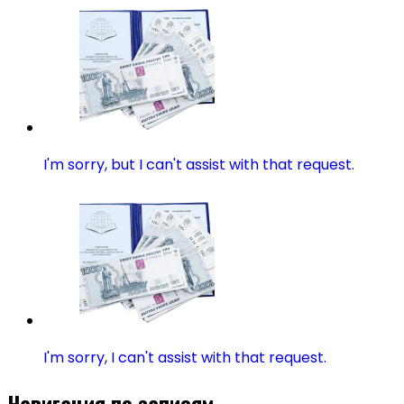
I'm sorry, but I can't assist with that request.
I'm sorry, I can't assist with that request.
Навигация по записям