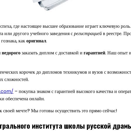
пеха, где настоящее высшее образование играет ключевую роль
а или другого учебного заведения с
регистрацией
в реестре. П
 гознака, как
оригинал
.
м
недорого
заказать диплом с доставкой и
гарантией
. Наш опыт 
денческих корочек до дипломов техникумов и вузов с возможно
их сложностей.
4.com/
– покупка знаком с гарантией высокого качества и опер
ки обеспечена онлайн.
к своей мечте? Мы готовы осуществить это прямо сейчас!
трального института школы русской драм