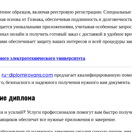
тение образцов, включая реестровую регистрацию. Специальные
я основа от Гознака, обеспечивая подлинность и долговечность
ется уникальными приложениями, учитывая особенные запросы 
нал онлайн и получить готовый заказ с доставкой в удобное вр
и обеспечивает защиту ваших интересов и всей процедуры зак
ного электротехнического университета
е
ru-diplomirovans.com
предлагает квалифицированную помощ
о, безопасного и надежного получения нужного вам документа.
ние диплома
ни и усилий? Услуги профессионалов помогут вам быстро получ
авщиков обеспечат все нужные приложения и заверение.
бразования от надежного заведения сегодня гораздо проще, чем 