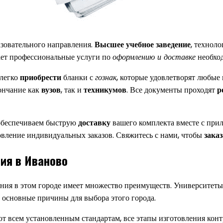
зовательного направления.
Высшее учебное заведение
, технол
ет профессиональные услуги по
оформлению и доставке
необхо
легко
приобрести
бланки с
гознак
, которые удовлетворят любые
ончание как
вузов
, так и
техникумов
. Все документы проходят
р
 обеспечиваем быструю
доставку
вашего комплекта вместе с пр
овление индивидуальных заказов. Свяжитесь с нами, чтобы
зака
ия в Иваново
ия в этом городе имеет множество преимуществ. Университеты 
основные причины для выбора этого города.
ют всем установленным стандартам, все этапы изготовления ко