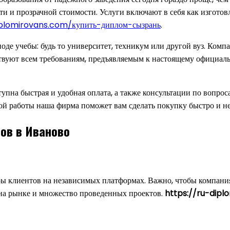
и и прозрачной стоимости. Услуги включают в себя как изготовл
iplomirovans.com/купить-диплом-сызрань
.
оде учебы: будь то университет, техникум или другой вуз. Комп
ствуют всем требованиям, предъявляемым к настоящему официал
упна быстрая и удобная оплата, а также консультации по вопрос
й работы наша фирма поможет вам сделать покупку быстро и не
ов в Иваново
ры клиентов на независимых платформах. Важно, чтобы компан
 на рынке и множество проведенных проектов.
https://ru-dipl