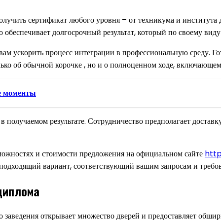
лучить сертификат любого уровня – от техникума и института д
о обеспечивает долгосрочный результат, который по своему вид
 вам ускорить процесс интеграции в профессиональную среду. Г
лько об обычной корочке , но и о полноценном ходе, включающе
е моменты
 получаемом результате. Сотрудничество предполагает доставку
озможностях и стоимости предложения на официальном сайте
htt
подходящий вариант, соответствующий вашим запросам и требо
диплома
 заведения открывает множество дверей и предоставляет обширн