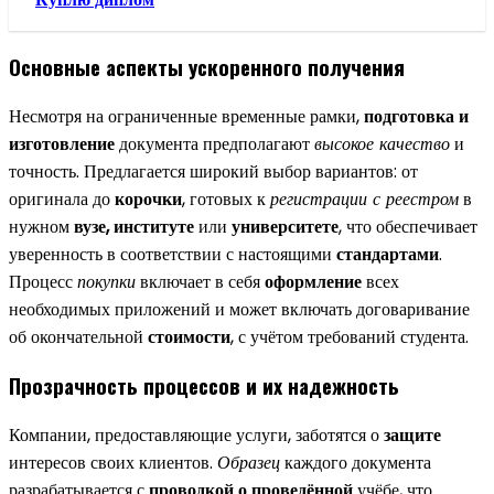
Основные аспекты ускоренного получения
Несмотря на ограниченные временные рамки,
подготовка и
изготовление
документа предполагают
высокое качество
и
точность. Предлагается широкий выбор вариантов: от
оригинала до
корочки
, готовых к
регистрации с реестром
в
нужном
вузе, институте
или
университете
, что обеспечивает
уверенность в соответствии с настоящими
стандартами
.
Процесс
покупки
включает в себя
оформление
всех
необходимых приложений и может включать договаривание
об окончательной
стоимости
, с учётом требований студента.
Прозрачность процессов и их надежность
Компании, предоставляющие услуги, заботятся о
защите
интересов своих клиентов.
Образец
каждого документа
разрабатывается с
проводкой о проведённой
учёбе, что