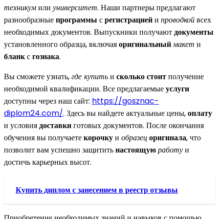
техникум
или
университет
. Наши партнеры предлагают
разнообразные
программы
с
регистрацией
и
проводкой
всех
необходимых документов. Выпускники получают
документы
установленного образца, включая
оригинальный
макет
и
бланк
с
гознака
.
Вы сможете узнать,
где купить
и
сколько стоит
получение
необходимой квалификации. Все предлагаемые
услуги
доступны через наш сайт:
https://gosznac-
diplom24.com/
. Здесь вы найдете актуальные цены,
оплату
и условия
доставки
готовых документов. После окончания
обучения вы получаете
корочку
и
образец
оригинала
, что
позволит вам успешно защитить
настоящую
работу
и
достичь карьерных высот.
Купить диплом с занесением в реестр отзывы
Приобретение необходимых знаний и навыков с помощью