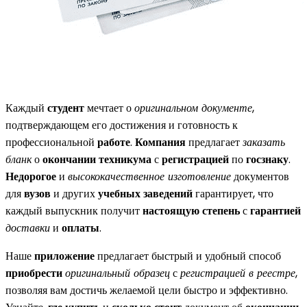
Каждый
студент
мечтает о
оригинальном документе
,
подтверждающем его достижения и готовность к
профессиональной
работе
.
Компания
предлагает
заказать
бланк
о
окончании
техникума
с
регистрацией
по
госзнаку
.
Недорогое
и
высококачественное изготовление
документов
для
вузов
и других
учебных заведений
гарантирует, что
каждый выпускник получит
настоящую степень
с
гарантией
доставки
и
оплаты
.
Наше
приложение
предлагает быстрый и удобный способ
приобрести
оригинальный образец
с
регистрацией в реестре
,
позволяя вам достичь желаемой цели быстро и эффективно.