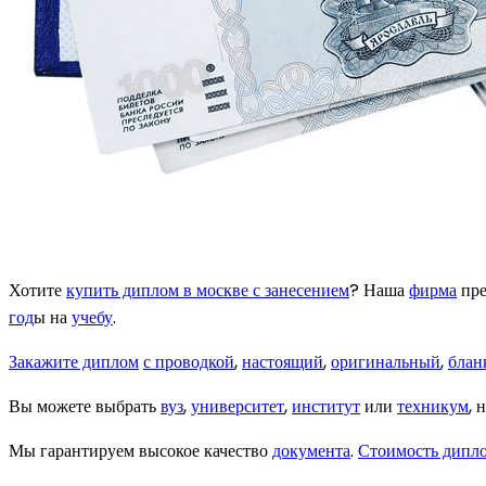
Хотите
купить диплом в москве с занесением
? Наша
фирма
пре
год
ы на
учебу
.
Закажите диплом
с проводкой
,
настоящий
,
оригинальный
,
блан
Вы можете выбрать
вуз
,
университет
,
институт
или
техникум
, 
Мы гарантируем высокое качество
документа
.
Стоимость дипл