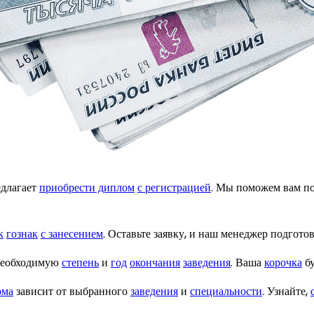
длагает
приобрести диплом
с регистрацией
. Мы поможем вам п
к
гознак
с занесением
. Оставьте заявку, и наш менеджер подгот
необходимую
степень
и
год
окончания
заведения
. Ваша
корочка
бу
ома
зависит от выбранного
заведения
и
специальности
. Узнайте,