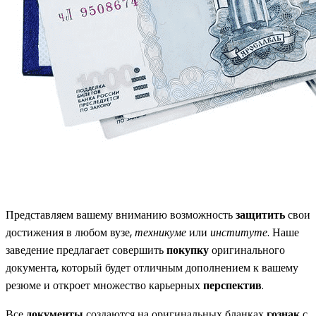
Представляем вашему вниманию возможность
защитить
свои
достижения в любом вузе,
техникуме
или
институте
. Наше
заведение предлагает совершить
покупку
оригинального
документа, который будет отличным дополнением к вашему
резюме и откроет множество карьерных
перспектив
.
Все
документы
создаются на оригинальных бланках
гознак
с