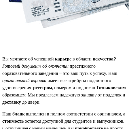
Вы мечтаете об успешной
карьере
в области
искусства
?
Готовый документ об окончании
престижного
образовательного заведения – это ваш путь к успеху. Наш
оригинальный корочка
имеет все атрибуты подлинного
удостоверения:
реестром
, номером и подписан
Гознаковским
образомцем. Мы предлагаем надежную
защиту
от подделок и
доставку
до двери.
Наш
бланк
выполнен в полном соответствии с оригиналом, а
стоимость
остается доступной для студентов и выпускников.
Сотрудничая с нашей
компанией
, вы
приобретаете
не просто