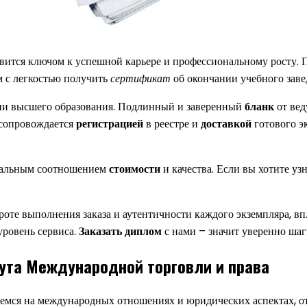
овится ключом к успешной карьере и профессиональному росту.
 с легкостью получить
сертификат
об окончании учебного заве
ии высшего образования. Подлинный и заверенный
бланк
от вед
 сопровождается
регистрацией
в реестре и
доставкой
готового э
имальным соотношением
стоимости
и качества. Если вы хотите уз
оте выполнения заказа и аутентичности каждого экземпляра, вп
уровень сервиса.
Заказать диплом
с нами – значит уверенно ша
ута Международной торговли и права
емся на международных отношениях и юридических аспектах, о