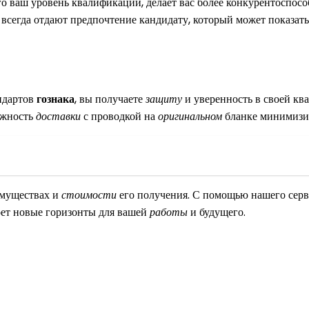
о ваш уровень квалификации, делает вас более конкурентоспос
и всегда отдают предпочтение кандидату, который может показат
ндартов
гознака
, вы получаете
защиту
и уверенность в своей кв
ожность
доставки
с проводкой на
оригинальном
бланке минимизи
имуществах и
стоимости
его получения. С помощью нашего сер
ет новые горизонты для вашей
работы
и будущего.