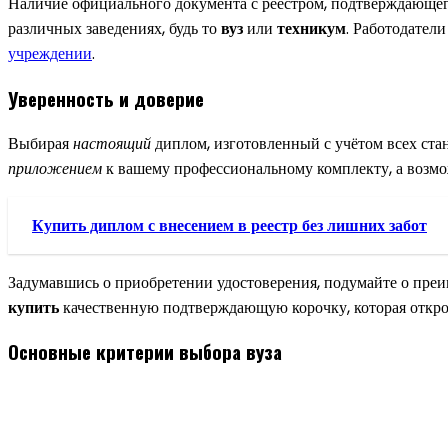
Наличие официального документа с реестром, подтверждающег
различных заведениях, будь то
вуз
или
техникум
. Работодател
учреждении
.
Уверенность и доверие
Выбирая
настоящий
диплом, изготовленный с учётом всех ста
приложением
к вашему профессиональному комплекту, а возм
Купить диплом с внесением в реестр без лишних забот
Задумавшись о приобретении удостоверения, подумайте о пре
купить
качественную подтверждающую корочку, которая откро
Основные критерии выбора вуза