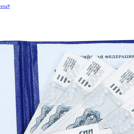
тета?