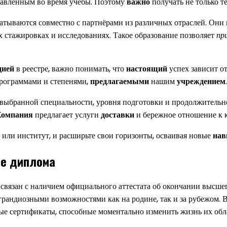
тавленным во время учебы. Поэтому
важно
получать не только т
атываются совместно с партнёрами из различных отраслей. Они
 стажировках и исследованиях. Такое образование позволяет
пр
цией
в реестре, важно понимать, что
настоящий
успех зависит о
программами и степенями,
предлагаемыми
нашим
учреждением
.
выбранной специальности, уровня подготовки и продолжительно
Компания
предлагает услуги
доставки
и бережное отношение к 
или институт, и расширьте свои горизонты, осваивая новые
на
ие диплома
связан с наличием официального аттестата об окончании высшег
грандиозными возможностями как на родине, так и за рубежом. В
ые сертификаты, способные моментально изменить жизнь их обл