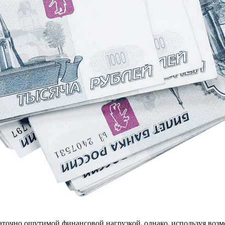
аточно ощутимой финансовой нагрузкой, однако, используя воз