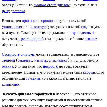
образца. Уточните,
сколько стоит диплом
и включена ли в
цену
доставка
.
Если важен
оригинал
с
проводкой
, уточните, какой
университет
или
институт
будет указан и какой
год
выпуска
вам нужен. Также узнайте, предлагают ли
проведенный
документ
с регистрацией
, подтверждающий ваше
высшее
образование.
Стоимость диплома
может варьироваться в зависимости от
степени
(
бакалавр
,
магистр
,
специалист
) и используемого
бланка
. Учитывайте, что
недорого
не всегда означает
качественно. Помните, что документ может быть
работа
ющим
решением для
студента
, но важно тщательно выбирать
компанию
.
Заказать диплом с гарантией в Москве
— это отличное
решение для тех, кто ищет надежный и качественный сервис.
Мы предлагаем дипломы, которые соответствуют всем