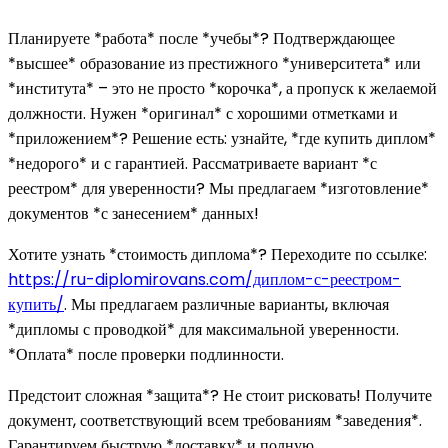
Планируете *работа* после *учебы*? Подтверждающее
*высшее* образование из престижного *университета* или
*института* – это не просто *корочка*, а пропуск к желаемой
должности. Нужен *оригинал* с хорошими отметками и
*приложением*? Решение есть: узнайте, *где купить диплом*
*недорого* и с гарантией. Рассматриваете вариант *с
реестром* для уверенности? Мы предлагаем *изготовление*
документов *с занесением* данных!
Хотите узнать *стоимость диплома*? Переходите по ссылке:
https://ru-diplomirovans.com/диплом-с-реестром-
купить/
. Мы предлагаем различные варианты, включая
*дипломы с проводкой* для максимальной уверенности.
*Оплата* после проверки подлинности.
Предстоит сложная *защита*? Не стоит рисковать! Получите
документ, соответствующий всем требованиям *заведения*.
Гарантируем быструю *доставку* и полную