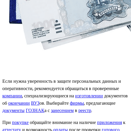
Если нужна уверенность в защите персональных данных и
оперативности, рекомендуется обращаться в проверенные
компании
, специализирующиеся на
изготовлении
документов
об
окончании
ВУЗ
ов. Выбирайте
фирмы
, предлагающие
документы
ГОЗНАК
а с
занесением
в
реестр
.
При
покупке
обращайте внимание на наличие
приложения
к
аттестату
и возможность
оплаты
после проверки
готового