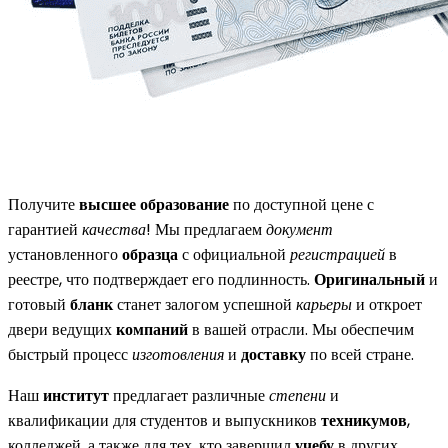
Получите
высшее образование
по доступной цене с
гарантией
качества
! Мы предлагаем
документ
установленного
образца
с официальной
регистрацией
в
реестре, что подтверждает его подлинность.
Оригинальный
и
готовый
бланк
станет залогом успешной
карьеры
и откроет
двери ведущих
компаний
в вашей отрасли. Мы обеспечим
быстрый процесс
изготовления
и
доставку
по всей стране.
Наш
институт
предлагает различные
степени
и
квалификации для студентов и выпускников
техникумов
,
колледжей, а также для тех, кто завершил
учебу
в других