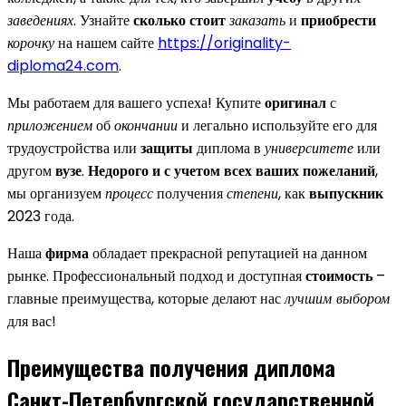
заведениях
. Узнайте
сколько стоит
заказать
и
приобрести
корочку
на нашем сайте
https://originality-
diploma24.com
.
Мы работаем для вашего успеха! Купите
оригинал
с
приложением
об
окончании
и легально используйте его для
трудоустройства или
защиты
диплома в
университете
или
другом
вузе
.
Недорого и с учетом всех ваших пожеланий
,
мы организуем
процесс
получения
степени
, как
выпускник
2023 года.
Наша
фирма
обладает прекрасной репутацией на данном
рынке. Профессиональный подход и доступная
стоимость
–
главные преимущества, которые делают нас
лучшим выбором
для вас!
Преимущества получения диплома
Санкт-Петербургской государственной