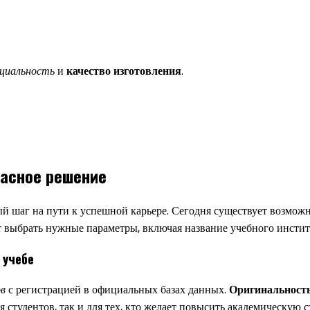
циальность
и
качество изготовления
.
пасное решение
й шаг на пути к успешной карьере. Сегодня существует возмож
т выбрать нужные параметры, включая название учебного инстит
 учебе
в
с регистрацией в официальных базах данных.
Оригинальност
ля студентов, так и для тех, кто желает повысить академическую с