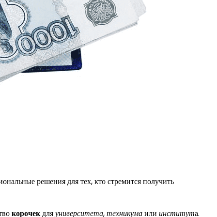
иональные решения для тех, кто стремится получить
ство
корочек
для
университета
,
техникума
или
институт
а.