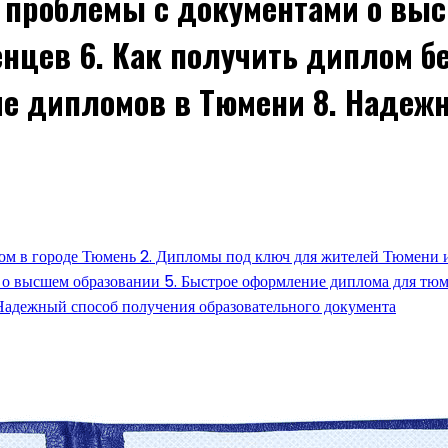
е проблемы с документами о выс
цев 6. Как получить диплом бе
е дипломов в Тюмени 8. Надеж
плом в городе Тюмень 2. Дипломы под ключ для жителей Тюмени 
 о высшем образовании 5. Быстрое оформление диплома для тюм
Надежный способ получения образовательного документа