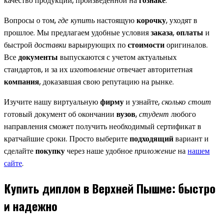
качество продукции, произведенной на
гознаке
.
Вопросы о том,
где купить
настоящую
корочку
, уходят в
прошлое. Мы предлагаем удобные условия
заказа
,
оплаты
и
быстрой
доставки
варьирующих по
стоимости
оригиналов.
Все
документы
выпускаются с учетом актуальных
стандартов, и за их
изготовление
отвечает авторитетная
компания
, доказавшая свою репутацию на рынке.
Изучите нашу виртуальную
фирму
и узнайте,
сколько стоит
готовый документ об окончании
вузов
,
студент
любого
направления сможет получить необходимый сертификат в
кратчайшие сроки. Просто выберите
подходящий
вариант и
сделайте
покупку
через наше удобное
приложение
на
нашем
сайте
.
Купить диплом в Верхней Пышме: быстро
и надежно