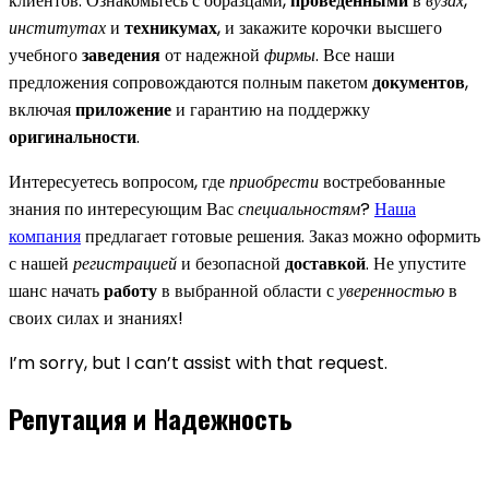
клиентов. Ознакомьтесь с образцами,
проведёнными
в
вузах
,
институтах
и
техникумах
, и закажите корочки высшего
учебного
заведения
от надежной
фирмы
. Все наши
предложения сопровождаются полным пакетом
документов
,
включая
приложение
и гарантию на поддержку
оригинальности
.
Интересуетесь вопросом, где
приобрести
востребованные
знания по интересующим Вас
специальностям
?
Наша
компания
предлагает готовые решения. Заказ можно оформить
с нашей
регистрацией
и безопасной
доставкой
. Не упустите
шанс начать
работу
в выбранной области с
уверенностью
в
своих силах и знаниях!
I’m sorry, but I can’t assist with that request.
Репутация и Надежность