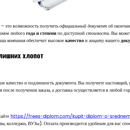
е – это возможность получить
официальный документ
об оконча
ломов
любого
года и степени
по доступной
стоимости
. Вы може
аша
компания
обеспечит высокое
качество
и
защиту
вашего
док
лишних хлопот
кое качество и подлинность документа. Вы получите настоящий,
 после получения заказа, а доставка осуществляется в любой го
сайте
https://frees-diplom.com/kupit-diplom-o-srednem
ы, колледжи, ВУЗы). Оплата производится удобным для вас спос