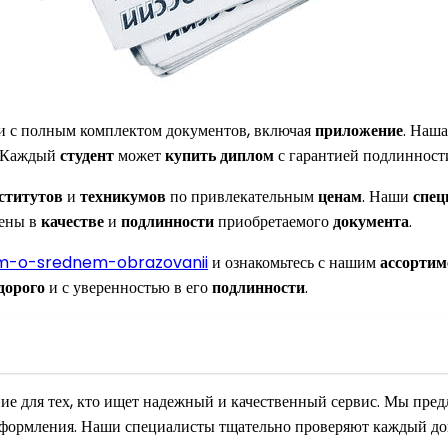
и с полным комплектом документов, включая
приложение
. Наш
. Каждый
студент
может
купить диплом
с гарантией подлинности
ститутов
и
техникумов
по привлекательным
ценам
. Наши
спец
рены в
качестве
и
подлинности
приобретаемого
документа
.
om-o-srednem-obrazovanii
и ознакомьтесь с нашим
ассортим
дорого
и с уверенностью в его
подлинности
.
ие для тех, кто ищет надежный и качественный сервис. Мы пред
оформления. Наши специалисты тщательно проверяют каждый доку