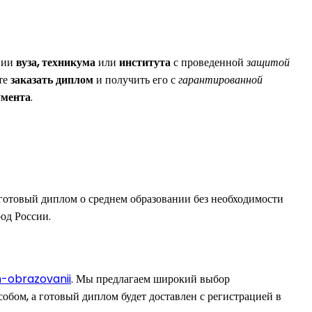
нии
вуза, техникума
или
института
с проведенной
защитой
те
заказать диплом
и получить его с
гарантированной
умента
.
 готовый диплом о среднем образовании без необходимости
род России.
-obrazovanii
. Мы предлагаем широкий выбор
обом, а готовый диплом будет доставлен с регистрацией в