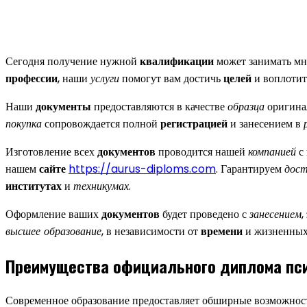
Сегодня получение нужной
квалификации
может занимать мно
профессии
, наши
услуги
помогут вам достичь
целей
и воплотит
Наши
документы
предоставляются в качестве
образца
оригинал
покупка
сопровождается полной
регистрацией
и занесением в
Изготовление всех
документов
проводится нашей
компанией
с
нашем
сайте
https://aurus-diploms.com
. Гарантируем
дост
институтах
и
техникумах
.
Оформление ваших
документов
будет проведено с
занесением
,
высшее образование
, в независимости от
времени
и жизненных 
Преимущества официального диплома пс
Современное образование предоставляет обширные возможност